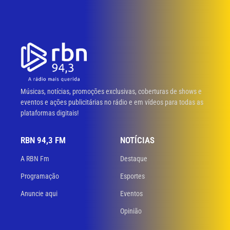
Músicas, notícias, promoções exclusivas, coberturas de shows e
eventos e ações publicitárias no rádio e em vídeos para todas as
plataformas digitais!
RBN 94,3 FM
NOTÍCIAS
A RBN Fm
Destaque
Programação
Esportes
Anuncie aqui
Eventos
Opinião