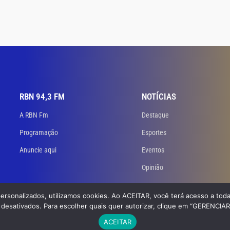
RBN 94,3 FM
NOTÍCIAS
A RBN Fm
Destaque
Programação
Esportes
Anuncie aqui
Eventos
Opinião
personalizados, utilizamos cookies. Ao ACEITAR, você terá acesso a toda
 Todos os direitos reservados. Desenvolvido
por GB Dev – Agência de Websites
desativados. Para escolher quais quer autorizar, clique em “GERENCIA
ACEITAR