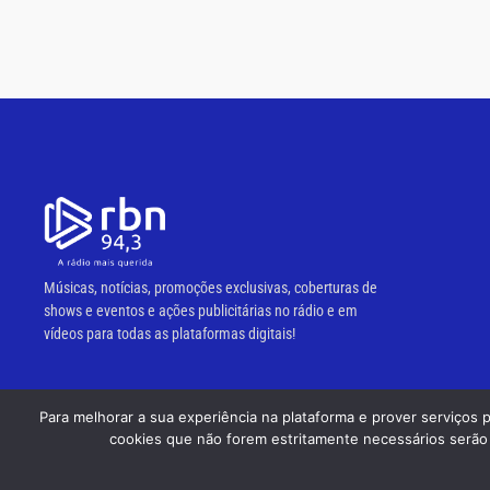
Músicas, notícias, promoções exclusivas, coberturas de
shows e eventos e ações publicitárias no rádio e em
vídeos para todas as plataformas digitais!
Para melhorar a sua experiência na plataforma e prover serviços 
© 2023 RBN 94,3 FM.
cookies que não forem estritamente necessários serão 