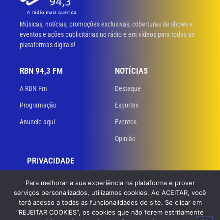
Músicas, notícias, promoções exclusivas, coberturas de shows e
eventos e ações publicitárias no rádio e em vídeos para todas as
plataformas digitais!
RBN 94,3 FM
NOTÍCIAS
A RBN Fm
Destaque
Programação
Esportes
Anuncie aqui
Eventos
Opinião
PRIVACIDADE
Políticas de privacidade
Para melhorar a sua experiência na plataforma e prover
serviços personalizados, utilizamos cookies. Ao ACEITAR, você
Termos de uso
terá acesso a todas as funcionalidades do site. Se clicar em
“REJEITAR COOKIES”, os cookies que não forem estritamente