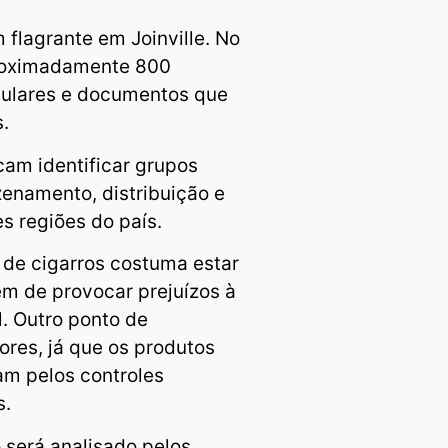
flagrante em Joinville. No
aproximadamente 800
elulares e documentos que
.
cam identificar grupos
enamento, distribuição e
s regiões do país.
de cigarros costuma estar
ém de provocar prejuízos à
. Outro ponto de
res, já que os produtos
am pelos controles
s.
 será analisado pelos