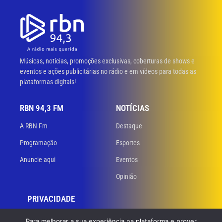
Músicas, notícias, promoções exclusivas, coberturas de shows e
eventos e ações publicitárias no rádio e em vídeos para todas as
plataformas digitais!
RBN 94,3 FM
NOTÍCIAS
A RBN Fm
Destaque
Programação
Esportes
Anuncie aqui
Eventos
Opinião
PRIVACIDADE
Políticas de privacidade
Para melhorar a sua experiência na plataforma e prover