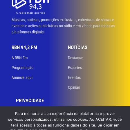
Músicas, notícias, promoções exclusivas, coberturas de shows e
eventos e ações publicitárias no rádio e em vídeos para todas as
plataformas digitais!
RBN 94,3 FM
NOTÍCIAS
A RBN Fm
Destaque
Programação
Esportes
Anuncie aqui
Eventos
Opinião
PRIVACIDADE
Políticas de privacidade
Para melhorar a sua experiência na plataforma e prover
serviços personalizados, utilizamos cookies. Ao ACEITAR, você
Termos de uso
terá acesso a todas as funcionalidades do site. Se clicar em