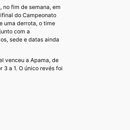
u, no fim de semana, em
mifinal do Campeonato
e uma derrota, o time
 junto com a
ios, sede e datas ainda
el venceu a Apama, de
r 3 a 1. O único revés foi