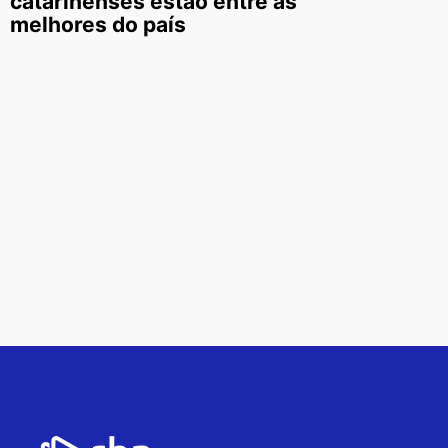
catarinenses estão entre as
melhores do país