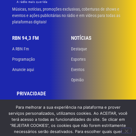
Músicas, notícias, promoções exclusivas, coberturas de shows e
eventos e ações publicitárias no rádio e em vídeos para todas as
plataformas digitais!
RBN 94,3 FM
NOTÍCIAS
A RBN Fm
Destaque
Programação
Esportes
Anuncie aqui
Eventos
Opinião
PRIVACIDADE
Políticas de privacidade
Para melhorar a sua experiência na plataforma e prover
serviços personalizados, utilizamos cookies. Ao ACEITAR, você
Termos de uso
terá acesso a todas as funcionalidades do site. Se clicar em
“REJEITAR COOKIES”, os cookies que não forem estritamente
necessários serão desativados. Para escolher quais quer
© 2023 RBN 94,3 FM. Todos os direitos reservados. Desenvolvido
por