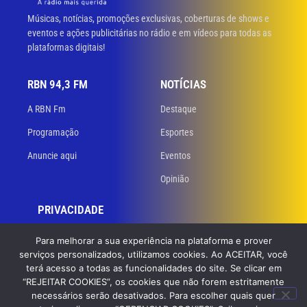
Músicas, notícias, promoções exclusivas, coberturas de shows e
eventos e ações publicitárias no rádio e em vídeos para todas as
plataformas digitais!
RBN 94,3 FM
NOTÍCIAS
A RBN Fm
Destaque
Programação
Esportes
Anuncie aqui
Eventos
Opinião
PRIVACIDADE
Políticas de privacidade
Para melhorar a sua experiência na plataforma e prover
serviços personalizados, utilizamos cookies. Ao ACEITAR, você
Termos de uso
terá acesso a todas as funcionalidades do site. Se clicar em
“REJEITAR COOKIES”, os cookies que não forem estritamente
necessários serão desativados. Para escolher quais quer
© 2023 RBN 94,3 FM. Todos os direitos reservados. Desenvolvido
por