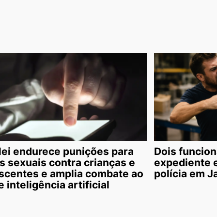
lei endurece punições para
Dois funcion
s sexuais contra crianças e
expediente 
scentes e amplia combate ao
polícia em J
 inteligência artificial