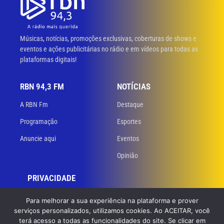
Músicas, notícias, promoções exclusivas, coberturas de shows e
eventos e ações publicitárias no rádio e em vídeos para todas as
plataformas digitais!
RBN 94,3 FM
NOTÍCIAS
A RBN Fm
Destaque
Programação
Esportes
Anuncie aqui
Eventos
Opinião
PRIVACIDADE
Políticas de privacidade
Para melhorar a sua experiência na plataforma e prover
serviços personalizados, utilizamos cookies. Ao ACEITAR, você
Termos de uso
terá acesso a todas as funcionalidades do site. Se clicar em