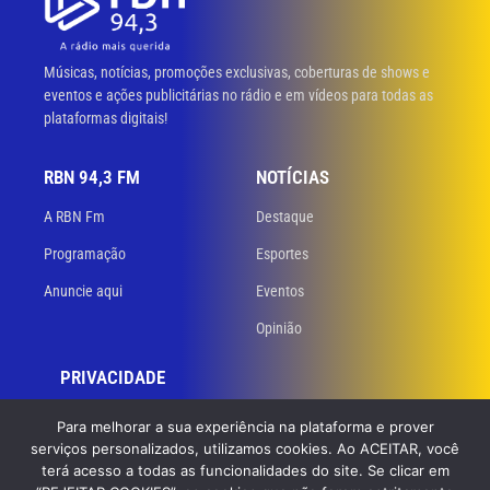
Músicas, notícias, promoções exclusivas, coberturas de shows e
eventos e ações publicitárias no rádio e em vídeos para todas as
plataformas digitais!
RBN 94,3 FM
NOTÍCIAS
A RBN Fm
Destaque
Programação
Esportes
Anuncie aqui
Eventos
Opinião
PRIVACIDADE
Políticas de privacidade
Para melhorar a sua experiência na plataforma e prover
serviços personalizados, utilizamos cookies. Ao ACEITAR, você
Termos de uso
terá acesso a todas as funcionalidades do site. Se clicar em