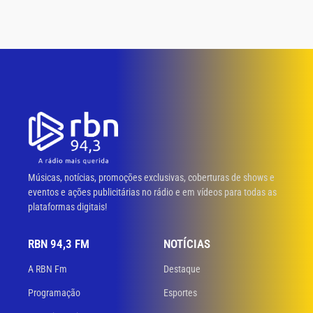
Músicas, notícias, promoções exclusivas, coberturas de shows e
eventos e ações publicitárias no rádio e em vídeos para todas as
plataformas digitais!
RBN 94,3 FM
NOTÍCIAS
A RBN Fm
Destaque
Programação
Esportes