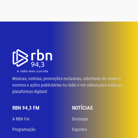
Músicas, notícias, promoções exclusivas, coberturas de shows e
eventos e ações publicitárias no rádio e em vídeos para todas as
plataformas digitais!
RBN 94,3 FM
NOTÍCIAS
A RBN Fm
Destaque
Programação
Esportes