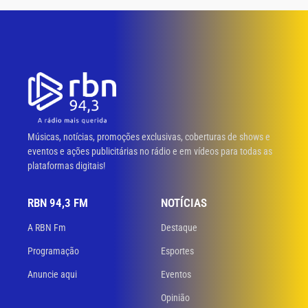
Músicas, notícias, promoções exclusivas, coberturas de shows e
eventos e ações publicitárias no rádio e em vídeos para todas as
plataformas digitais!
RBN 94,3 FM
NOTÍCIAS
A RBN Fm
Destaque
Programação
Esportes
Anuncie aqui
Eventos
Opinião