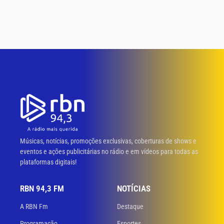
Músicas, notícias, promoções exclusivas, coberturas de shows e
eventos e ações publicitárias no rádio e em vídeos para todas as
plataformas digitais!
RBN 94,3 FM
NOTÍCIAS
A RBN Fm
Destaque
Programação
Esportes