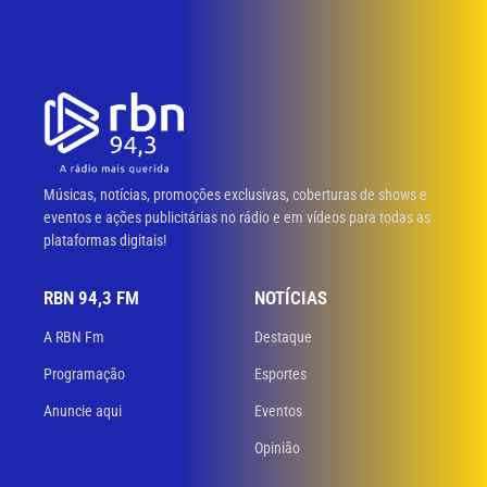
Músicas, notícias, promoções exclusivas, coberturas de shows e
eventos e ações publicitárias no rádio e em vídeos para todas as
plataformas digitais!
RBN 94,3 FM
NOTÍCIAS
A RBN Fm
Destaque
Programação
Esportes
Anuncie aqui
Eventos
Opinião