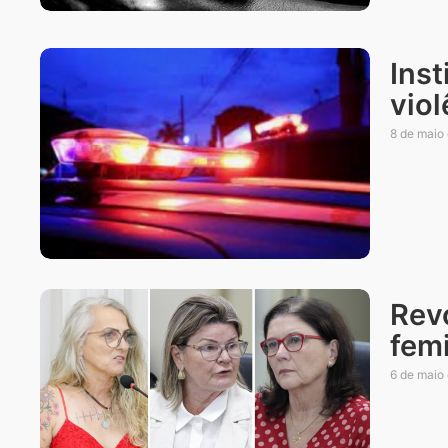
Ins
vio
8 de maio
Rev
femi
6 de maio