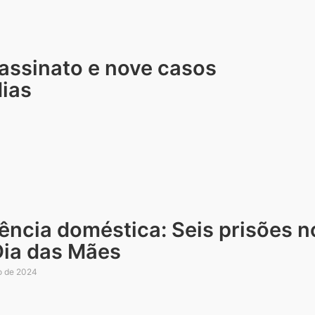
assinato e nove casos
ias
lência doméstica: Seis prisões 
Dia das Mães
o de 2024