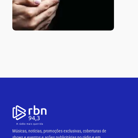
Músicas, notícias, promoções exclusivas, coberturas de
shows e eventos e ações publicitárias no rádio e em