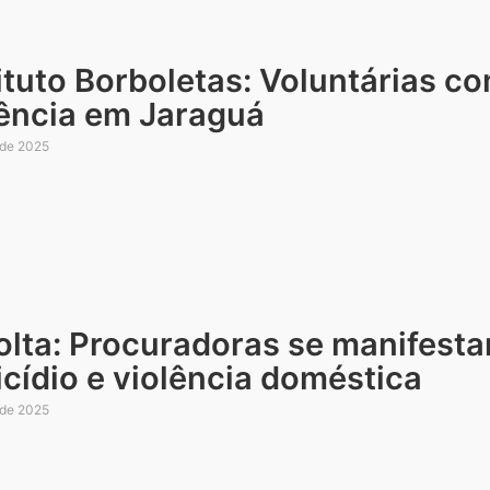
tituto Borboletas: Voluntárias 
lência em Jaraguá
 de 2025
olta: Procuradoras se manifest
cídio e violência doméstica
 de 2025