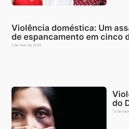
Violência doméstica: Um ass
de espancamento em cinco d
2 de maio de 2025
Vio
do 
13 de mai