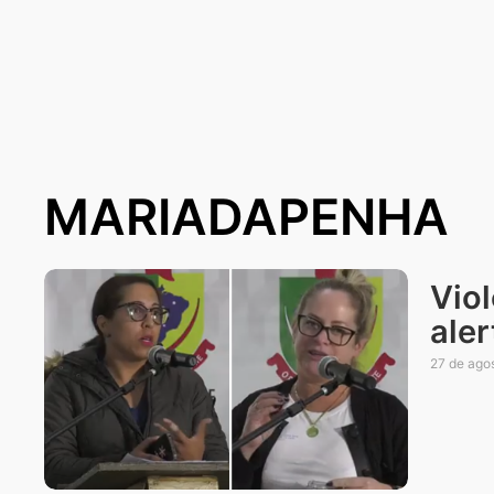
MARIADAPENHA
Vio
aler
27 de ago