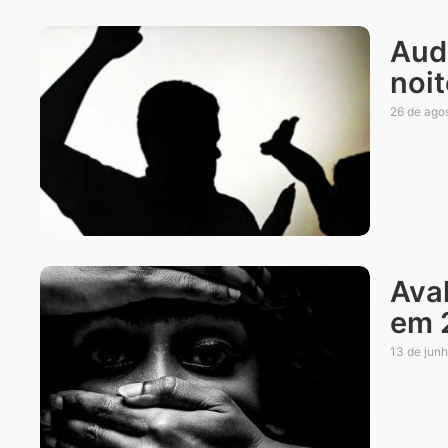
Audi
noi
26 de ago
Aval
em 
13 de jun