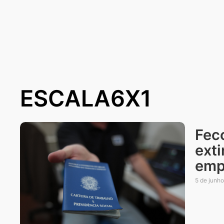
ESCALA6X1
Fec
exti
emp
5 de junh