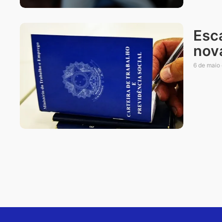
Esc
nov
6 de maio