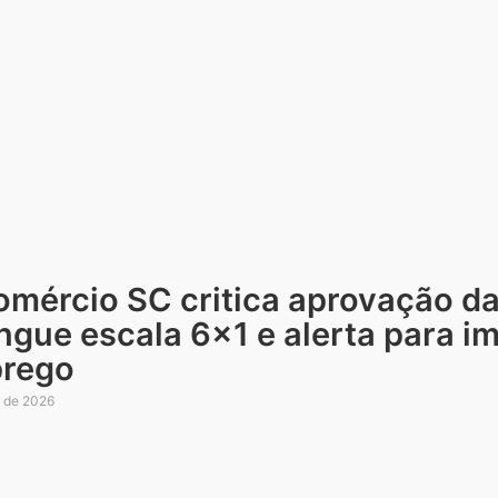
omércio SC critica aprovação d
ngue escala 6×1 e alerta para i
rego
o de 2026