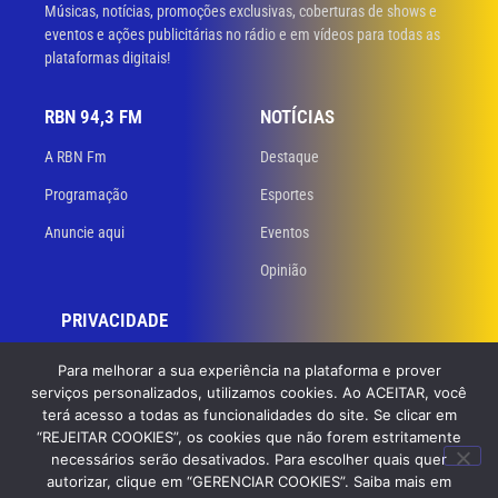
Músicas, notícias, promoções exclusivas, coberturas de shows e
eventos e ações publicitárias no rádio e em vídeos para todas as
plataformas digitais!
RBN 94,3 FM
NOTÍCIAS
A RBN Fm
Destaque
Programação
Esportes
Anuncie aqui
Eventos
Opinião
PRIVACIDADE
Políticas de privacidade
Para melhorar a sua experiência na plataforma e prover
serviços personalizados, utilizamos cookies. Ao ACEITAR, você
Termos de uso
terá acesso a todas as funcionalidades do site. Se clicar em
“REJEITAR COOKIES”, os cookies que não forem estritamente
necessários serão desativados. Para escolher quais quer
© 2023 RBN 94,3 FM. Todos os direitos reservados. Desenvolvido
por
autorizar, clique em “GERENCIAR COOKIES”. Saiba mais em
GB Dev – Agência de Websites