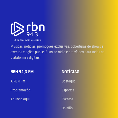
Músicas, notícias, promoções exclusivas, coberturas de shows e
eventos e ações publicitárias no rádio e em vídeos para todas as
plataformas digitais!
RBN 94,3 FM
NOTÍCIAS
A RBN Fm
Destaque
Programação
Esportes
Anuncie aqui
Eventos
Opinião