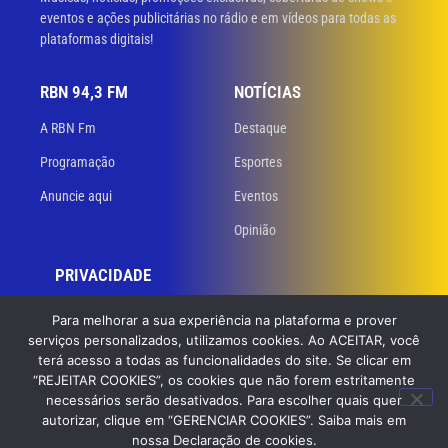
eventos e ações publicitárias no rádio e em vídeos para todas as
plataformas digitais!
RBN 94,3 FM
NOTÍCIAS
A RBN Fm
Destaque
Programação
Esportes
Anuncie aqui
Eventos
Opinião
PRIVACIDADE
Políticas de privacidade
Para melhorar a sua experiência na plataforma e prover
serviços personalizados, utilizamos cookies. Ao ACEITAR, você
Termos de uso
terá acesso a todas as funcionalidades do site. Se clicar em
“REJEITAR COOKIES”, os cookies que não forem estritamente
necessários serão desativados. Para escolher quais quer
© 2023 RBN 94,3 FM. Todos os direitos reservados. Desenvolvido
por
autorizar, clique em “GERENCIAR COOKIES”. Saiba mais em
GB Dev – Agência de Websites
nossa Declaração de cookies.