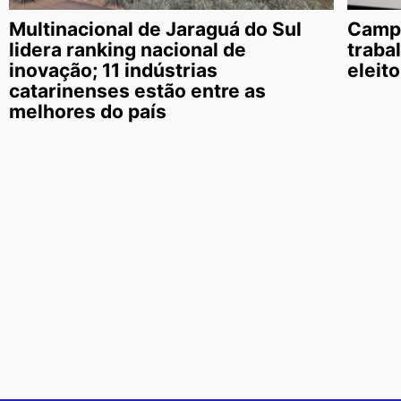
Multinacional de Jaraguá do Sul
Campa
lidera ranking nacional de
traba
inovação; 11 indústrias
eleit
catarinenses estão entre as
melhores do país