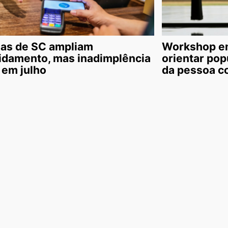
ias de SC ampliam
Workshop em
idamento, mas inadimplência
orientar pop
 em julho
da pessoa c