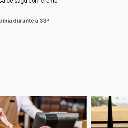
esa de sagu com creme
omia durante a 33ª