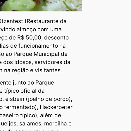
hützenfest (Restaurante da
servindo almoço com uma
eço de R$ 50,00, desconto
dias de funcionamento na
rão ao Parque Municipal de
 dos Idosos, servidores da
 na região e visitantes.
ente junto ao Parque
típico oficial da
, eisbein (joelho de porco),
ho fermentado), Hackerpeter
aseiro típico), além de
 queijos, salames, morcilha e