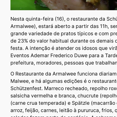
Nesta quinta-feira (16), o restaurante da Sc
Armalwee), estará aberto a partir das 11h, 
grande variedade de pratos típicos e com pr
de 23% do valor habitual durante os demais 
festa. A intenção é atender os idosos que vi
Eventos Ademar Frederico Duwe para a Tarde
prefeitura, moradores, pessoas que trabalham
O Restaurante da Armalwee funciona diariam
Malwee, e há algumas edições é o restaurante 
Schützenfest. Marreco recheado, repolho roxo
salsicha vermelha e branca, chucrute (repol
(carne crua temperada) e Spätzle (macarrão c
arroz, feijão, carnes, leitão à pururuca, frios,