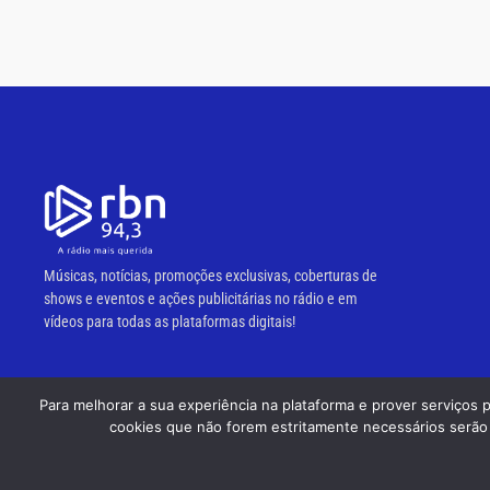
Músicas, notícias, promoções exclusivas, coberturas de
shows e eventos e ações publicitárias no rádio e em
vídeos para todas as plataformas digitais!
Para melhorar a sua experiência na plataforma e prover serviços 
© 2023 RBN 94,3 FM.
cookies que não forem estritamente necessários serão 