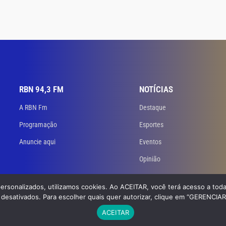
RBN 94,3 FM
NOTÍCIAS
A RBN Fm
Destaque
Programação
Esportes
Anuncie aqui
Eventos
Opinião
personalizados, utilizamos cookies. Ao ACEITAR, você terá acesso a toda
 Todos os direitos reservados. Desenvolvido
por GB Dev – Agência de Websites
desativados. Para escolher quais quer autorizar, clique em “GERENCIA
ACEITAR