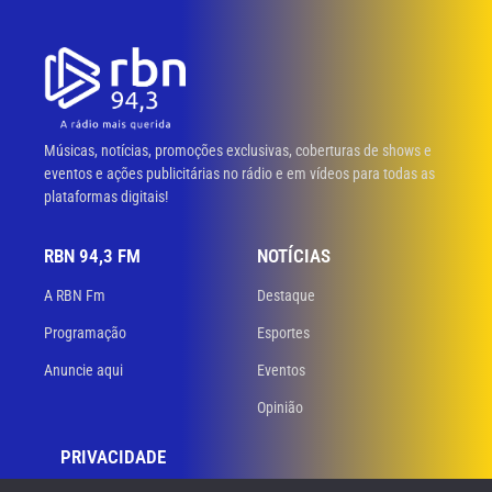
Músicas, notícias, promoções exclusivas, coberturas de shows e
eventos e ações publicitárias no rádio e em vídeos para todas as
plataformas digitais!
RBN 94,3 FM
NOTÍCIAS
A RBN Fm
Destaque
Programação
Esportes
Anuncie aqui
Eventos
Opinião
PRIVACIDADE