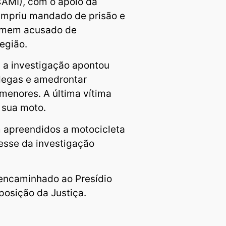
CAMI), com o apoio da
mpriu mandado de prisão e
omem acusado de
egião.
 a investigação apontou
degas e amedrontar
menores. A última vítima
r sua moto.
m apreendidos a motocicleta
resse da investigação
 encaminhado ao Presídio
posição da Justiça.