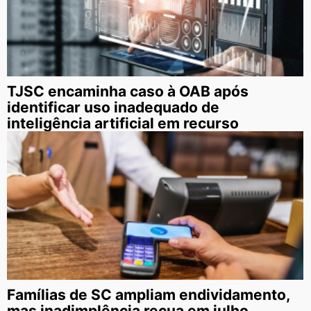
TJSC encaminha caso à OAB após
identificar uso inadequado de
inteligência artificial em recurso
Famílias de SC ampliam endividamento,
mas inadimplência recua em julho