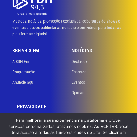
Músicas, notícias, promoções exclusivas, coberturas de shows e
eventos e ações publicitárias no rádio e em vídeos para todas as
plataformas digitais!
RBN 94,3 FM
NOTÍCIAS
A RBN Fm
Destaque
Programação
Esportes
Anuncie aqui
Eventos
Opinião
PRIVACIDADE
Políticas de privacidade
Para melhorar a sua experiência na plataforma e prover
serviços personalizados, utilizamos cookies. Ao ACEITAR, você
Termos de uso
terá acesso a todas as funcionalidades do site. Se clicar em