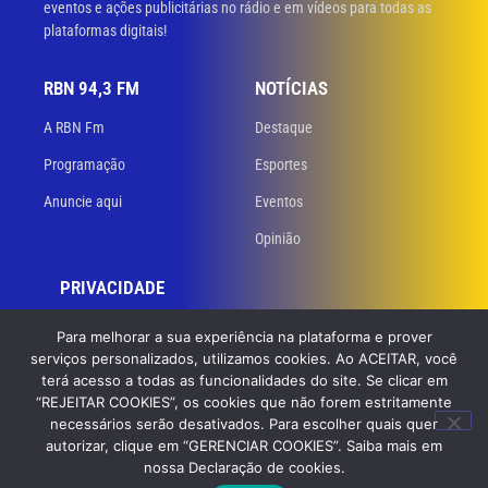
eventos e ações publicitárias no rádio e em vídeos para todas as
plataformas digitais!
RBN 94,3 FM
NOTÍCIAS
A RBN Fm
Destaque
Programação
Esportes
Anuncie aqui
Eventos
Opinião
PRIVACIDADE
Políticas de privacidade
Para melhorar a sua experiência na plataforma e prover
serviços personalizados, utilizamos cookies. Ao ACEITAR, você
Termos de uso
terá acesso a todas as funcionalidades do site. Se clicar em
“REJEITAR COOKIES”, os cookies que não forem estritamente
necessários serão desativados. Para escolher quais quer
© 2023 RBN 94,3 FM. Todos os direitos reservados. Desenvolvido
por
autorizar, clique em “GERENCIAR COOKIES”. Saiba mais em
GB Dev – Agência de Websites
nossa Declaração de cookies.