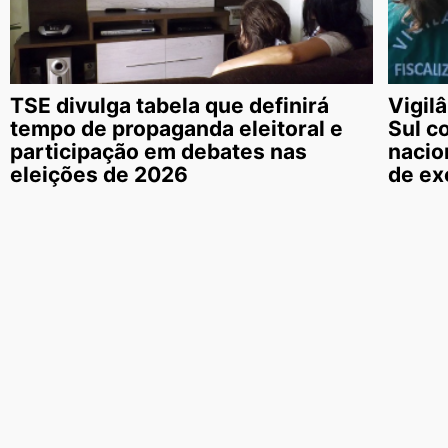
TSE divulga tabela que definirá
Vigil
tempo de propaganda eleitoral e
Sul c
participação em debates nas
nacio
eleições de 2026
de ex