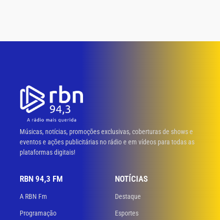
Músicas, notícias, promoções exclusivas, coberturas de shows e
eventos e ações publicitárias no rádio e em vídeos para todas as
plataformas digitais!
RBN 94,3 FM
NOTÍCIAS
A RBN Fm
Destaque
Programação
Esportes