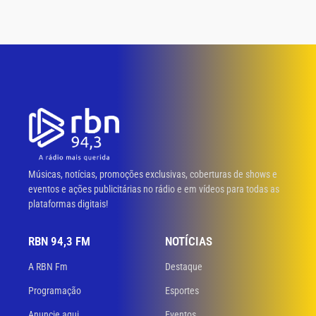
Músicas, notícias, promoções exclusivas, coberturas de shows e
eventos e ações publicitárias no rádio e em vídeos para todas as
plataformas digitais!
RBN 94,3 FM
NOTÍCIAS
A RBN Fm
Destaque
Programação
Esportes
Anuncie aqui
Eventos