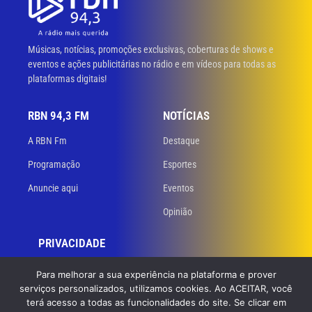
Músicas, notícias, promoções exclusivas, coberturas de shows e
eventos e ações publicitárias no rádio e em vídeos para todas as
plataformas digitais!
RBN 94,3 FM
NOTÍCIAS
A RBN Fm
Destaque
Programação
Esportes
Anuncie aqui
Eventos
Opinião
PRIVACIDADE
Políticas de privacidade
Para melhorar a sua experiência na plataforma e prover
serviços personalizados, utilizamos cookies. Ao ACEITAR, você
Termos de uso
terá acesso a todas as funcionalidades do site. Se clicar em