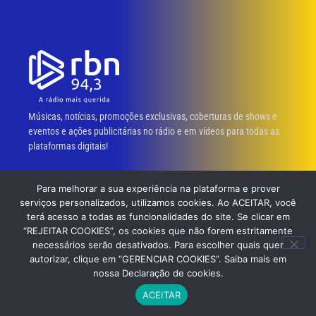
Músicas, notícias, promoções exclusivas, coberturas de shows e
eventos e ações publicitárias no rádio e em vídeos para todas as
plataformas digitais!
RBN 94,3 FM
NOTÍCIAS
Para melhorar a sua experiência na plataforma e prover
serviços personalizados, utilizamos cookies. Ao ACEITAR, você
A RBN Fm
Destaque
terá acesso a todas as funcionalidades do site. Se clicar em
“REJEITAR COOKIES”, os cookies que não forem estritamente
Programação
Esportes
necessários serão desativados. Para escolher quais quer
Anuncie aqui
Eventos
autorizar, clique em “GERENCIAR COOKIES”. Saiba mais em
nossa Declaração de cookies.
Opinião
ACEITAR
PRIVACIDADE