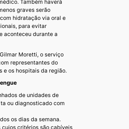
médico. Também haverá
 menos graves serão
com hidratação via oral e
onais, para evitar
e aconteceu durante a
ilmar Moretti, o serviço
 com representantes do
 e os hospitais da região.
Dengue
nhados de unidades de
ita ou diagnosticado com
todos os dias da semana.
cujos critérios são cabíveis