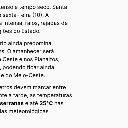
tenso e tempo seco, Santa
e sexta-feira (10). A
 intensa, raios, rajadas de
giões do Estado.
frio ainda predomina,
s. O amanhecer será
Oeste e nos Planaltos,
, podendo ficar ainda
l e do Meio-Oeste.
etros devem marcar entre
nte a tarde, as temperaturas
 serranas
e até
25°C
nas
ias meteorológicas