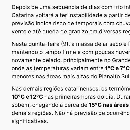
Depois de uma sequência de dias com frio in
Catarina voltará a ter instabilidade a partir d
previsão indica risco de temporais com chuva
vento e até queda de granizo em diversas re
Nesta quinta-feira (9), a massa de ar seco e 
mantendo o tempo firme e com poucas nuven
novamente gelado, principalmente no Grande 
onde as temperaturas variam entre
1°C e 7°C
menores nas áreas mais altas do Planalto Su
Nas demais regiões catarinenses, os termôm
10°C e 12°C
nas primeiras horas do dia. Dura
sobem, chegando a cerca de
15°C nas áreas
demais regiões. Não há previsão de ocorrênc
significativas.