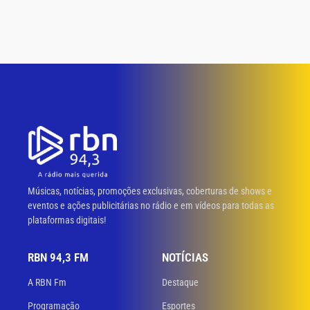
Músicas, notícias, promoções exclusivas, coberturas de shows e
eventos e ações publicitárias no rádio e em vídeos para todas as
plataformas digitais!
RBN 94,3 FM
NOTÍCIAS
A RBN Fm
Destaque
Programação
Esportes