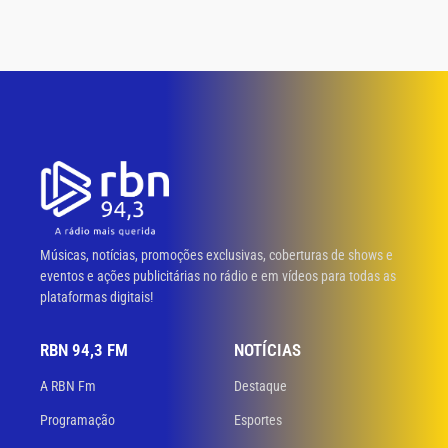
Músicas, notícias, promoções exclusivas, coberturas de shows e
eventos e ações publicitárias no rádio e em vídeos para todas as
plataformas digitais!
RBN 94,3 FM
NOTÍCIAS
A RBN Fm
Destaque
Programação
Esportes