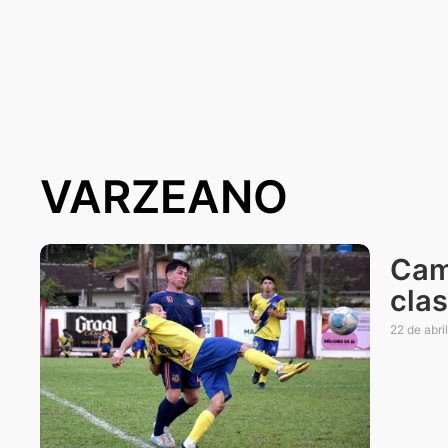
VARZEANO
Cam
cla
22 de abri