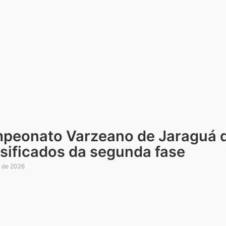
peonato Varzeano de Jaraguá d
ssificados da segunda fase
l de 2026