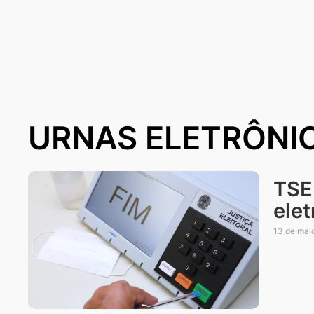
URNAS ELETRÔNI
TSE
elet
13 de mai