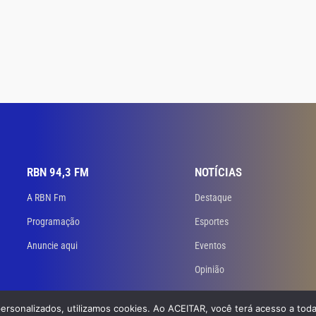
RBN 94,3 FM
NOTÍCIAS
A RBN Fm
Destaque
Programação
Esportes
Anuncie aqui
Eventos
Opinião
personalizados, utilizamos cookies. Ao ACEITAR, você terá acesso a toda
 Todos os direitos reservados. Desenvolvido
por GB Dev – Agência de Websites