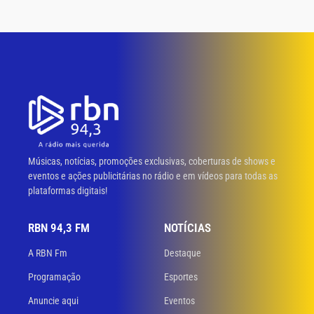
Músicas, notícias, promoções exclusivas, coberturas de shows e
eventos e ações publicitárias no rádio e em vídeos para todas as
plataformas digitais!
RBN 94,3 FM
NOTÍCIAS
A RBN Fm
Destaque
Programação
Esportes
Anuncie aqui
Eventos