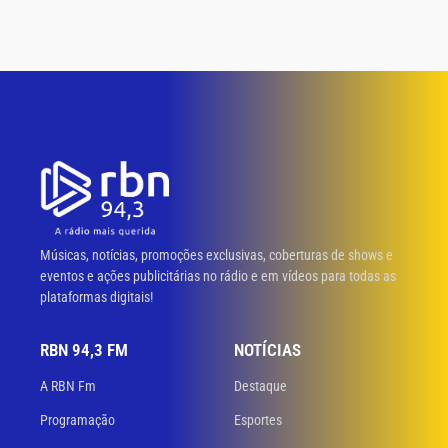
Músicas, notícias, promoções exclusivas, coberturas de shows e
eventos e ações publicitárias no rádio e em vídeos para todas as
plataformas digitais!
RBN 94,3 FM
NOTÍCIAS
A RBN Fm
Destaque
Programação
Esportes