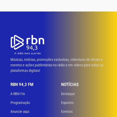
Músicas, notícias, promoções exclusivas, coberturas de shows e
eventos e ações publicitárias no rádio e em vídeos para todas as
plataformas digitais!
RBN 94,3 FM
NOTÍCIAS
A RBN Fm
Destaque
Programação
Esportes
Anuncie aqui
Eventos