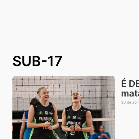
SUB-17
É D
mata
30 de abri