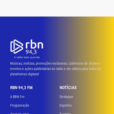
Músicas, notícias, promoções exclusivas, coberturas de shows e
eventos e ações publicitárias no rádio e em vídeos para todas as
plataformas digitais!
RBN 94,3 FM
NOTÍCIAS
A RBN Fm
Destaque
Programação
Esportes