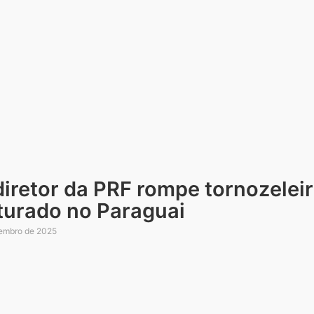
iretor da PRF rompe tornozeleir
turado no Paraguai
embro de 2025