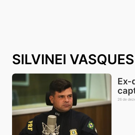
SILVINEI VASQUES
Ex-d
cap
26 de dez