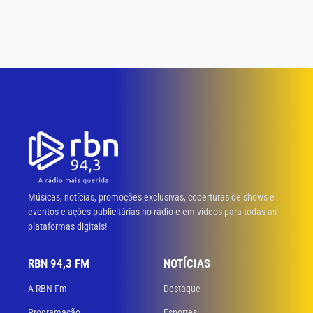
Músicas, notícias, promoções exclusivas, coberturas de shows e
eventos e ações publicitárias no rádio e em vídeos para todas as
plataformas digitais!
RBN 94,3 FM
NOTÍCIAS
A RBN Fm
Destaque
Programação
Esportes