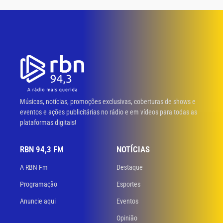
Músicas, notícias, promoções exclusivas, coberturas de shows e
eventos e ações publicitárias no rádio e em vídeos para todas as
plataformas digitais!
RBN 94,3 FM
NOTÍCIAS
A RBN Fm
Destaque
Programação
Esportes
Anuncie aqui
Eventos
Opinião