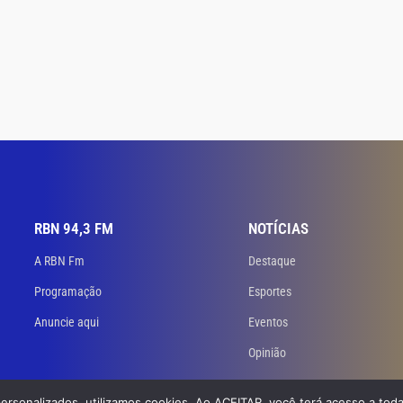
RBN 94,3 FM
NOTÍCIAS
A RBN Fm
Destaque
Programação
Esportes
Anuncie aqui
Eventos
Opinião
personalizados, utilizamos cookies. Ao ACEITAR, você terá acesso a toda