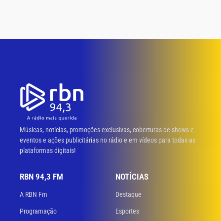
Músicas, notícias, promoções exclusivas, coberturas de shows e
eventos e ações publicitárias no rádio e em vídeos para todas as
plataformas digitais!
RBN 94,3 FM
NOTÍCIAS
A RBN Fm
Destaque
Programação
Esportes